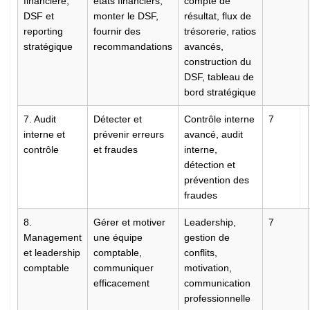
financière,
états financiers,
compte de
DSF et
monter le DSF,
résultat, flux de
reporting
fournir des
trésorerie, ratios
stratégique
recommandations
avancés,
construction du
DSF, tableau de
bord stratégique
7. Audit
Détecter et
Contrôle interne
7
interne et
prévenir erreurs
avancé, audit
contrôle
et fraudes
interne,
détection et
prévention des
fraudes
8.
Gérer et motiver
Leadership,
7
Management
une équipe
gestion de
et leadership
comptable,
conflits,
comptable
communiquer
motivation,
efficacement
communication
professionnelle