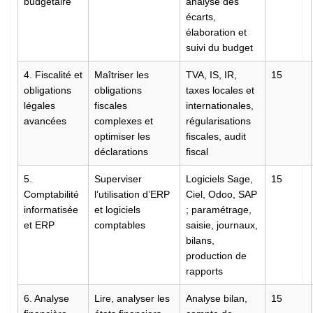
budgétaire
analyse des
écarts,
élaboration et
suivi du budget
4. Fiscalité et
Maîtriser les
TVA, IS, IR,
15
obligations
obligations
taxes locales et
légales
fiscales
internationales,
avancées
complexes et
régularisations
optimiser les
fiscales, audit
déclarations
fiscal
5.
Superviser
Logiciels Sage,
15
Comptabilité
l’utilisation d’ERP
Ciel, Odoo, SAP
informatisée
et logiciels
; paramétrage,
et ERP
comptables
saisie, journaux,
bilans,
production de
rapports
6. Analyse
Lire, analyser les
Analyse bilan,
15